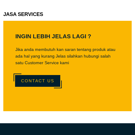
JASA SERVICES
INGIN LEBIH JELAS LAGI ?
Jika anda membutuh kan saran tentang produk atau
ada hal yang kurang Jelas silahkan hubungi salah
satu Customer Service kami
CONTACT US