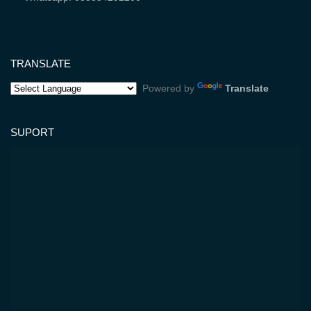
TRANSLATE
Powered by
Translate
SUPORT