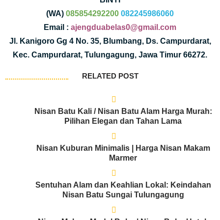
(WA)
085854292200
082245986060
Email :
ajengduabelas0@gmail.com
Jl. Kanigoro Gg 4 No. 35, Blumbang, Ds. Campurdarat,
Kec. Campurdarat, Tulungagung, Jawa Timur 66272.
RELATED POST
Nisan Batu Kali / Nisan Batu Alam Harga Murah:
Pilihan Elegan dan Tahan Lama
Nisan Kuburan Minimalis | Harga Nisan Makam
Marmer
Sentuhan Alam dan Keahlian Lokal: Keindahan
Nisan Batu Sungai Tulungagung