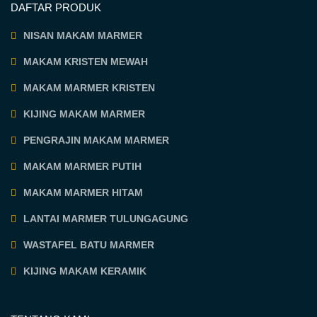
DAFTAR PRODUK
NISAN MAKAM MARMER
MAKAM KRISTEN MEWAH
MAKAM MARMER KRISTEN
KIJING MAKAM MARMER
PENGRAJIN MAKAM MARMER
MAKAM MARMER PUTIH
MAKAM MARMER HITAM
LANTAI MARMER TULUNGAGUNG
WASTAFEL BATU MARMER
KIJING MAKAM KERAMIK