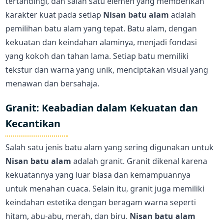
tertandingi, dan salah satu elemen yang memberikan 
karakter kuat pada setiap 
Nisan batu alam
 adalah 
pemilihan batu alam yang tepat. Batu alam, dengan 
kekuatan dan keindahan alaminya, menjadi fondasi 
yang kokoh dan tahan lama. Setiap batu memiliki 
tekstur dan warna yang unik, menciptakan visual yang 
menawan dan bersahaja.
Granit: Keabadian dalam Kekuatan dan 
Kecantikan
Salah satu jenis batu alam yang sering digunakan untuk 
Nisan batu alam
 adalah granit. Granit dikenal karena 
kekuatannya yang luar biasa dan kemampuannya 
untuk menahan cuaca. Selain itu, granit juga memiliki 
keindahan estetika dengan beragam warna seperti 
hitam, abu-abu, merah, dan biru. 
Nisan batu alam