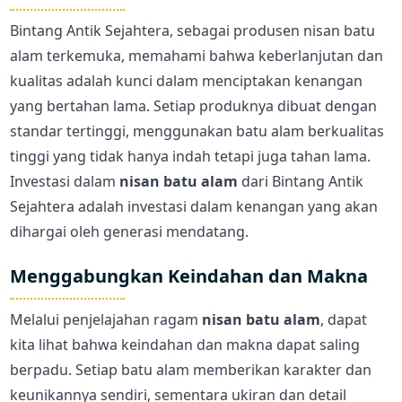
Bintang Antik Sejahtera, sebagai produsen nisan batu 
alam terkemuka, memahami bahwa keberlanjutan dan 
kualitas adalah kunci dalam menciptakan kenangan 
yang bertahan lama. Setiap produknya dibuat dengan 
standar tertinggi, menggunakan batu alam berkualitas 
tinggi yang tidak hanya indah tetapi juga tahan lama. 
Investasi dalam 
nisan batu alam
 dari Bintang Antik 
Sejahtera adalah investasi dalam kenangan yang akan 
dihargai oleh generasi mendatang.
Menggabungkan Keindahan dan Makna
Melalui penjelajahan ragam 
nisan batu alam
, dapat 
kita lihat bahwa keindahan dan makna dapat saling 
berpadu. Setiap batu alam memberikan karakter dan 
keunikannya sendiri, sementara ukiran dan detail 