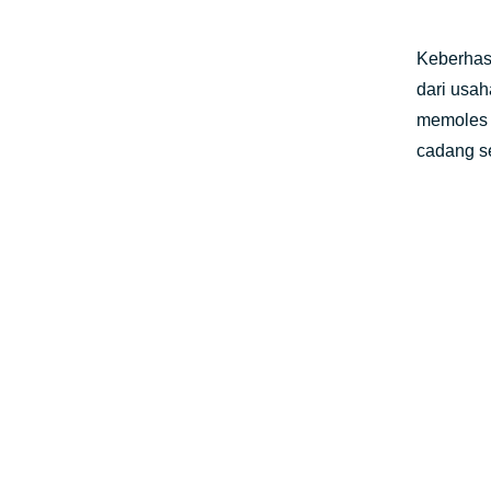
Keberhas
dari usa
memoles 
cadang se