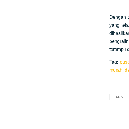
Dengan d
yang tel
dihasilka
pengraji
terampil d
Tag:
pusa
murah
,
da
TAGS :