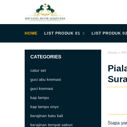
HOME
LIST PRODUK 01
LIST PRODUK 0
Home
»
PRO
CATEGORIES
Pial
catur set
Sura
guci abu kremasi
guci kremasi
kap lampu
kap lampu onyx
kerajinan batu kali
Siapa yan
kerajinan tempat sabun