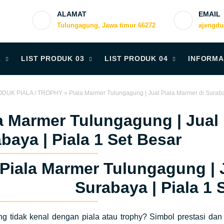
ALAMAT
EMAIL
Tulungagung, Jawa timur 66272
ajengd
2
LIST PRODUK 03
LIST PRODUK 04
INFORMA
DUK PIALA / TROPHY
»
Piala Marmer Tulungagung | Jual Piala Marmer di Surabay
a Marmer Tulungagung | Jual 
baya | Piala 1 Set Besar
Piala Marmer Tulungagung | J
Surabaya | Piala 1
g tidak kenal dengan piala atau trophy? Simbol prestasi dan