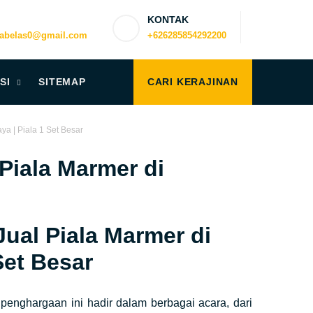
KONTAK
uabelas0@gmail.com
+626285854292200
SI
SITEMAP
CARI KERAJINAN
a | Piala 1 Set Besar
Piala Marmer di
ual Piala Marmer di
 Set Besar
 penghargaan ini hadir dalam berbagai acara, dari