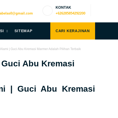
KONTAK
uabelas0@gmail.com
+626285854292200
SI
SITEMAP
CARI KERAJINAN
lami | Guci Abu Kremasi Marmer Adalah Pilihan Terbaik
 Guci Abu Kremasi
i | Guci Abu Kremasi