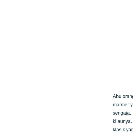
Abu orang
marmer y
sengaja.
kilaunya.
klasik y