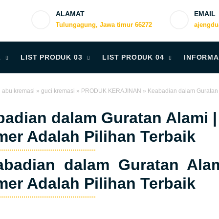
ALAMAT
EMAIL
Tulungagung, Jawa timur 66272
ajengd
2
LIST PRODUK 03
LIST PRODUK 04
INFORMA
i abu kremasi
»
guci kremasi
»
PRODUK KERAJINAN
»
Keabadian dalam Guratan A
adian dalam Guratan Alami |
er Adalah Pilihan Terbaik
badian dalam Guratan Alam
er Adalah Pilihan Terbaik