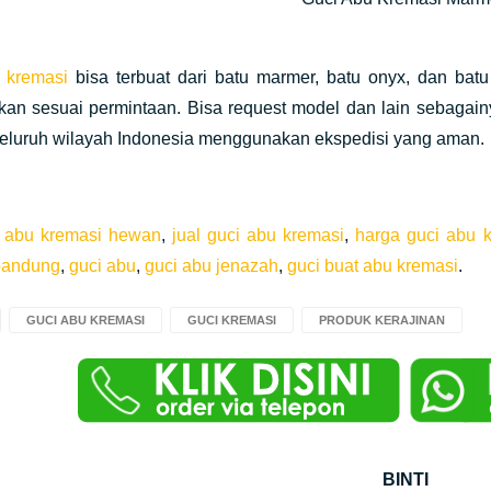
 kremasi
bisa terbuat dari batu marmer, batu onyx, dan bat
n sesuai permintaan. Bisa request model dan lain sebagainya. 
 seluruh wilayah Indonesia menggunakan ekspedisi yang aman.
i abu kremasi hewan
,
jual guci abu kremasi
,
harga guci abu 
bandung
,
guci abu
,
guci abu jenazah
,
guci buat abu kremasi
.
GUCI ABU KREMASI
GUCI KREMASI
PRODUK KERAJINAN
BINTI