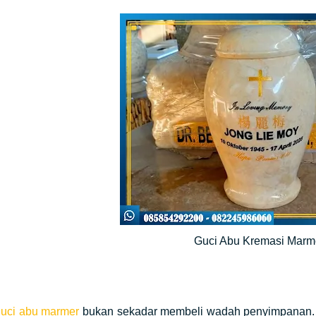
Guci Abu Kremasi Mar
guci abu marmer
bukan sekadar membeli wadah penyimpanan. I