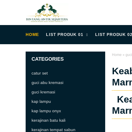
HOME
LIST PRODUK 01
LIST PRODUK 0
Home
»
guc
CATEGORIES
Keab
catur set
Marm
guci abu kremasi
guci kremasi
Kea
kap lampu
Marm
kap lampu onyx
kerajinan batu kali
kerajinan tempat sabun