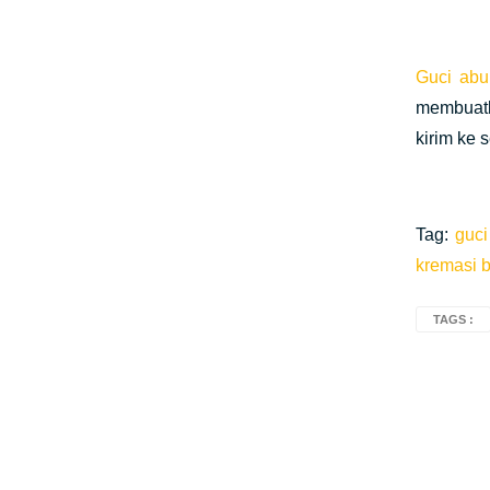
Guci abu
membuatka
kirim ke
Tag:
guc
kremasi 
TAGS :